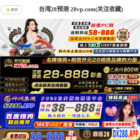
台湾28预测 28vp.com(关注收藏)
白天