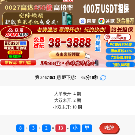
第
3467363
期 距下期：
02
分
10
秒
大单
未开:
4
期
大双
未开:
2
期
小双
未开:
10
期
8
3
2
13
小
单
咪牌
+
+
=
-